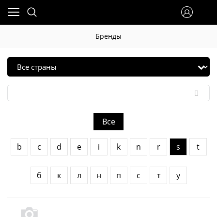
Бренды
Все
b
c
d
e
i
k
n
r
s
t
б
к
л
н
п
с
т
у