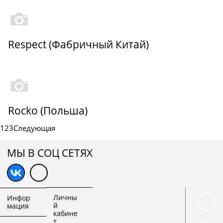
Respect (Фабричный Китай)
Rocko (Польша)
1
2
3
Следующая
МЫ В СОЦ СЕТЯХ
Личны
Инфор
й
мация
кабине
т