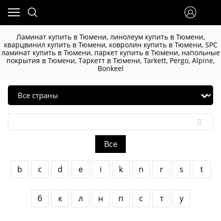
Ламинат купить в Тюмени, линолеум купить в Тюмени,
кварцвинил купить в Тюмени, ковролин купить в Тюмени, SPC
ламинат купить в Тюмени, паркет купить в Тюмени, напольные
покрытия в Тюмени, Таркетт в Тюмени, Tarkett, Pergo, Alpine,
Bonkeel
Все
b
c
d
e
i
k
n
r
s
t
б
к
л
н
п
с
т
у