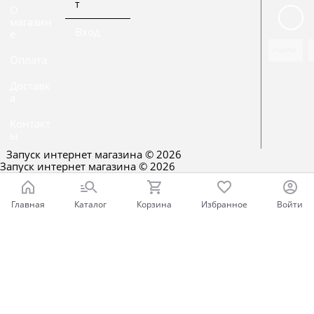
т
О
магазин
Вход
е
Оплата
Доставк
а
Контакт
ы
Запуск интернет магазина
© 2026
Запуск интернет магазина
© 2026
Главная
Каталог
Корзина
Избранное
Войти