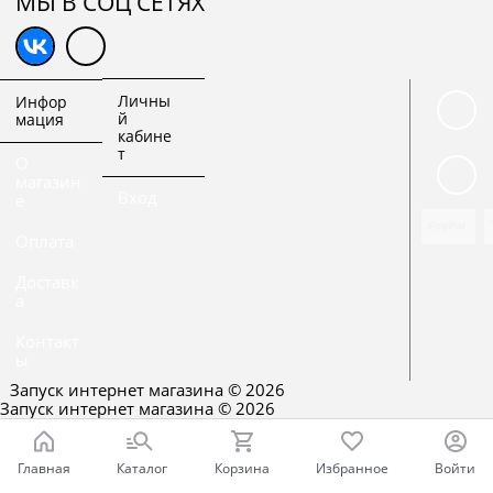
МЫ В СОЦ СЕТЯХ
Личны
Инфор
й
мация
кабине
т
О
магазин
Вход
е
Оплата
Доставк
а
Контакт
ы
Запуск интернет магазина
© 2026
Запуск интернет магазина
© 2026
Главная
Каталог
Корзина
Избранное
Войти